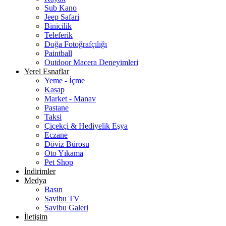
Sub Kano
Jeep Safari
Binicilik
Teleferik
Doğa Fotoğrafçılığı
Paintball
Outdoor Macera Deneyimleri
Yerel Esnaflar
Yeme - İçme
Kasap
Market - Manav
Pastane
Taksi
Çiçekçi & Hediyelik Eşya
Eczane
Döviz Bürosu
Oto Yıkama
Pet Shop
İndirimler
Medya
Basın
Savibu TV
Savibu Galeri
İletişim