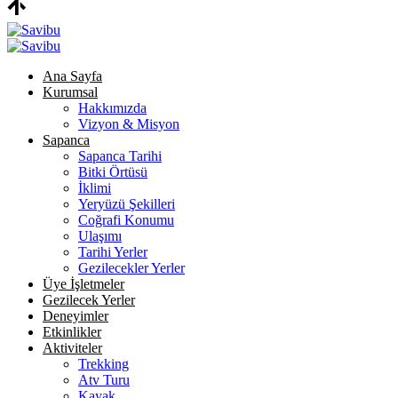
Ana Sayfa
Kurumsal
Hakkımızda
Vizyon & Misyon
Sapanca
Sapanca Tarihi
Bitki Örtüsü
İklimi
Yeryüzü Şekilleri
Coğrafi Konumu
Ulaşımı
Tarihi Yerler
Gezilecekler Yerler
Üye İşletmeler
Gezilecek Yerler
Deneyimler
Etkinlikler
Aktiviteler
Trekking
Atv Turu
Kayak