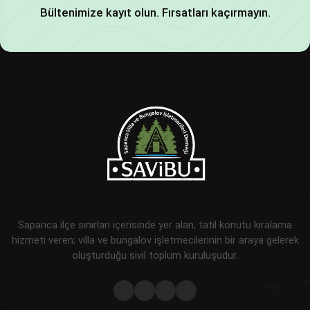
Bültenimize kayıt olun. Fırsatları kaçırmayın.
Sapanca ilçe sınırları içerisinde yer alan, tatil konutu kiralama
hizmeti veren; villa ve bungalov işletmecilerinin bir araya gelerek
oluşturduğu sivil toplum kuruluşudur.