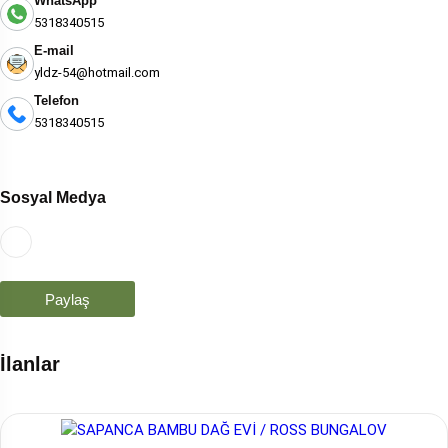
WhatsApp
5318340515
E-mail
yldz-54@hotmail.com
Telefon
5318340515
Sosyal Medya
Paylaş
İlanlar