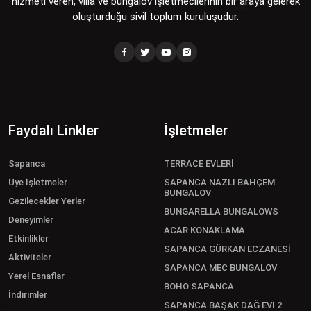
hizmeti veren; villa ve bungalov işletmecilerinin bir araya gelerek
oluşturduğu sivil toplum kuruluşudur.
Faydalı Linkler
İşletmeler
Sapanca
TERRACE EVLERİ
Üye İşletmeler
SAPANCA NAZLI BAHÇEM
BUNGALOV
Gezilecekler Yerler
BUNGARELLA BUNGALOWS
Deneyimler
ACAR KONAKLAMA
Etkinlikler
SAPANCA GÜRKAN ECZANESİ
Aktiviteler
SAPANCA MEC BUNGALOV
Yerel Esnaflar
BOHO SAPANCA
İndirimler
SAPANCA BAŞAK DAĞ EVİ 2