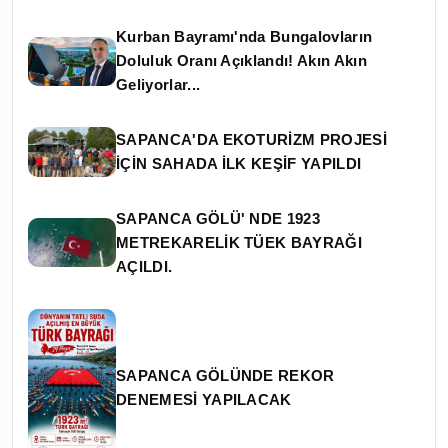
Kurban Bayramı'nda Bungalovların
Doluluk Oranı Açıklandı! Akın Akın
Geliyorlar...
SAPANCA'DA EKOTURİZM PROJESİ
İÇİN SAHADA İLK KEŞİF YAPILDI
SAPANCA GÖLÜ' NDE 1923
METREKARELİK TÜEK BAYRAĞI
AÇILDI.
SAPANCA GÖLÜNDE REKOR
DENEMESİ YAPILACAK