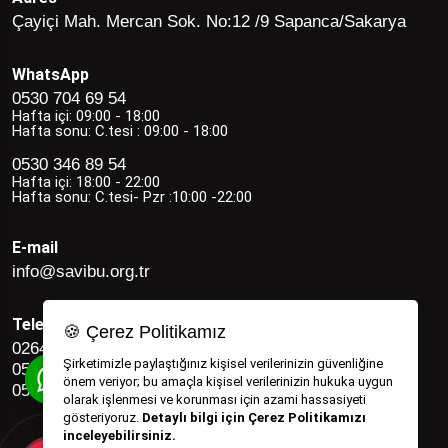
Çayiçi Mah. Mercan Sok. No:12 /9 Sapanca/Sakarya
WhatsApp
0530 704 69 54
Hafta içi: 09:00 - 18:00
Hafta sonu: C.tesi : 09:00 - 18:00
0530 346 89 54
Hafta içi: 18:00 - 22:00
Hafta sonu: C.tesi- Pzr :10:00 -22:00
E-mail
info@savibu.org.tr
Telefon
🍪 Çerez Politikamız
0264 582 12 17
Şirketimizle paylaştığınız kişisel verilerinizin güvenliğine
0530 346 89 54
önem veriyor; bu amaçla kişisel verilerinizin hukuka uygun
0530 704 69 54
olarak işlenmesi ve korunması için azami hassasiyeti
gösteriyoruz.
Detaylı bilgi için Çerez Politikamızı
inceleyebilirsiniz.