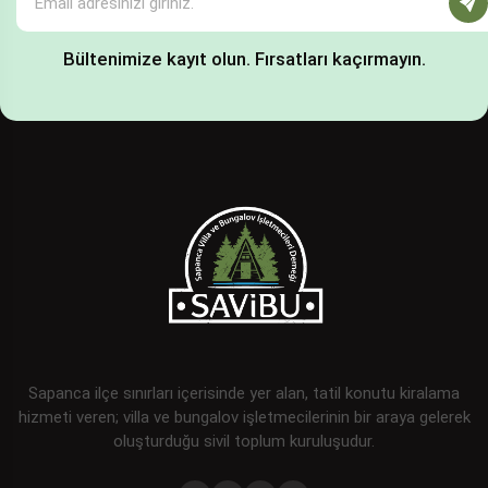
Bültenimize kayıt olun. Fırsatları kaçırmayın.
Sapanca ilçe sınırları içerisinde yer alan, tatil konutu kiralama
hizmeti veren; villa ve bungalov işletmecilerinin bir araya gelerek
oluşturduğu sivil toplum kuruluşudur.