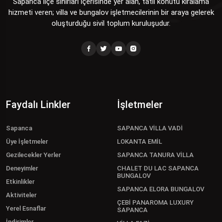
Sapanca ilçe sınırları içerisinde yer alan, tatil konutu kiralama
hizmeti veren; villa ve bungalov işletmecilerinin bir araya gelerek
oluşturduğu sivil toplum kuruluşudur.
Faydalı Linkler
İşletmeler
Sapanca
SAPANCA VİLLA VADİ
Üye İşletmeler
LOKANTA EMİL
Gezilecekler Yerler
SAPANCA TANURA VİLLA
Deneyimler
CHALET DU LAC SAPANCA
BUNGALOV
Etkinlikler
SAPANCA ELORA BUNGALOV
Aktiviteler
ÇEBİ PANAROMA LUXURY
Yerel Esnaflar
SAPANCA
İndirimler