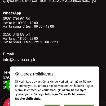
Çayiçi Mah. Mercan Sok. No:12 /9 Sapanca/Sakarya
WhatsApp
0530 704 69 54
Hafta içi: 09:00 - 18:00
Hafta sonu: C.tesi : 09:00 - 18:00
0530 346 89 54
Hafta içi: 18:00 - 22:00
Hafta sonu: C.tesi- Pzr :10:00 -22:00
E-mail
info@savibu.org.tr
Telefon
🍪 Çerez Politikamız
0264 582 12 17
Şirketimizle paylaştığınız kişisel verilerinizin güvenliğine
0530 346 89 54
önem veriyor; bu amaçla kişisel verilerinizin hukuka uygun
0530 704 69 54
olarak işlenmesi ve korunması için azami hassasiyeti
gösteriyoruz.
Detaylı bilgi için Çerez Politikamızı
inceleyebilirsiniz.