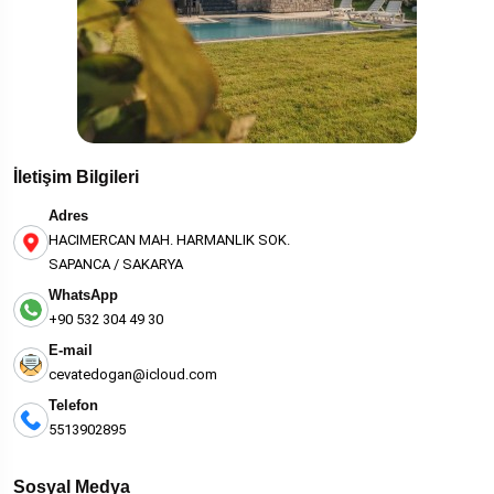
İletişim Bilgileri
Adres
HACIMERCAN MAH. HARMANLIK SOK.
SAPANCA / SAKARYA
WhatsApp
+90 532 304 49 30
E-mail
cevatedogan@icloud.com
Telefon
5513902895
Sosyal Medya