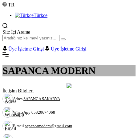
TR
Türkçe
Site İçi Arama
Üye İşletme Girişi
Üye İşletme Girişi
SAPANCA MODERN
İletişim Bilgileri
Adres
SAPANCA SAKARYA
WhatsApp
05320674068
E-mail
sapancamodern@gmail.com