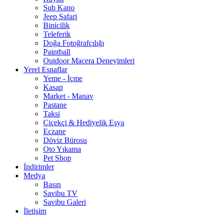
Sub Kano
Jeep Safari
Binicilik
Teleferik
Doğa Fotoğrafçılığı
Paintball
Outdoor Macera Deneyimleri
Yerel Esnaflar
Yeme - İçme
Kasap
Market - Manav
Pastane
Taksi
Çiçekçi & Hediyelik Eşya
Eczane
Döviz Bürosu
Oto Yıkama
Pet Shop
İndirimler
Medya
Basın
Savibu TV
Savibu Galeri
İletişim