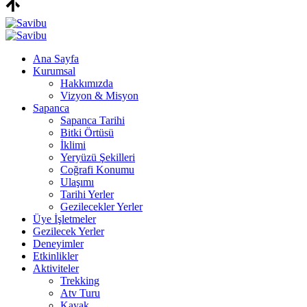
Ana Sayfa
Kurumsal
Hakkımızda
Vizyon & Misyon
Sapanca
Sapanca Tarihi
Bitki Örtüsü
İklimi
Yeryüzü Şekilleri
Coğrafi Konumu
Ulaşımı
Tarihi Yerler
Gezilecekler Yerler
Üye İşletmeler
Gezilecek Yerler
Deneyimler
Etkinlikler
Aktiviteler
Trekking
Atv Turu
Kayak