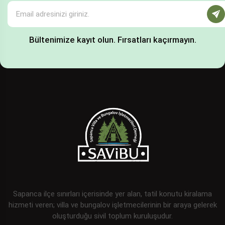
Bültenimize kayıt olun. Fırsatları kaçırmayın.
Sapanca ilçe sınırları içerisinde yer alan, tatil konutu kiralama
hizmeti veren; villa ve bungalov işletmecilerinin bir araya gelerek
oluşturduğu sivil toplum kuruluşudur.