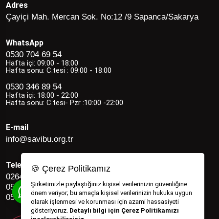
Adres
Çayiçi Mah. Mercan Sok. No:12 /9 Sapanca/Sakarya
WhatsApp
0530 704 69 54
Hafta içi: 09:00 - 18:00
Hafta sonu: C.tesi : 09:00 - 18:00
0530 346 89 54
Hafta içi: 18:00 - 22:00
Hafta sonu: C.tesi- Pzr :10:00 -22:00
E-mail
info@savibu.org.tr
Telefon
🍪 Çerez Politikamız
0264 582 12 17
Şirketimizle paylaştığınız kişisel verilerinizin güvenliğine
0530 346 89 54
önem veriyor; bu amaçla kişisel verilerinizin hukuka uygun
0530 704 69 54
olarak işlenmesi ve korunması için azami hassasiyeti
gösteriyoruz.
Detaylı bilgi için Çerez Politikamızı