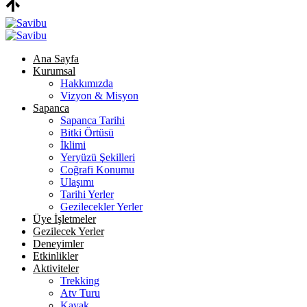
Ana Sayfa
Kurumsal
Hakkımızda
Vizyon & Misyon
Sapanca
Sapanca Tarihi
Bitki Örtüsü
İklimi
Yeryüzü Şekilleri
Coğrafi Konumu
Ulaşımı
Tarihi Yerler
Gezilecekler Yerler
Üye İşletmeler
Gezilecek Yerler
Deneyimler
Etkinlikler
Aktiviteler
Trekking
Atv Turu
Kayak