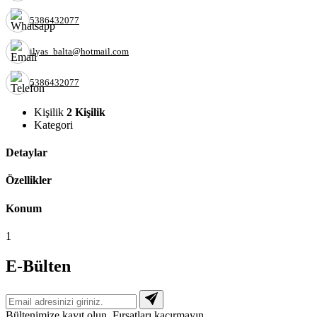
5386432077
ilyas_balta@hotmail.com
5386432077
Kişilik
2 Kişilik
Kategori
Detaylar
Özellikler
Konum
1
E-Bülten
Bültenimize kayıt olun. Fırsatları kaçırmayın.