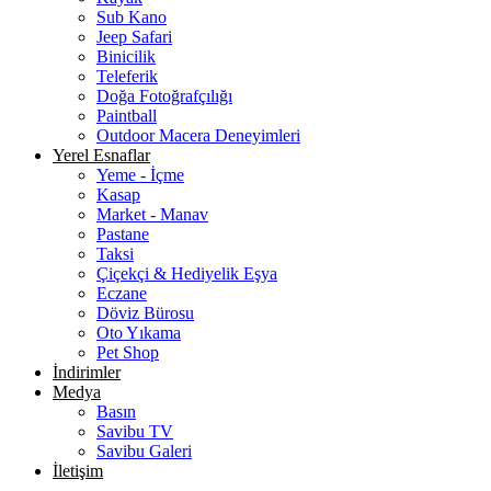
Sub Kano
Jeep Safari
Binicilik
Teleferik
Doğa Fotoğrafçılığı
Paintball
Outdoor Macera Deneyimleri
Yerel Esnaflar
Yeme - İçme
Kasap
Market - Manav
Pastane
Taksi
Çiçekçi & Hediyelik Eşya
Eczane
Döviz Bürosu
Oto Yıkama
Pet Shop
İndirimler
Medya
Basın
Savibu TV
Savibu Galeri
İletişim