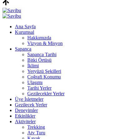
Ana Sayfa
Kurumsal
Hakkımızda
Vizyon & Misyon
Sapanca
Sapanca Tarihi
Bitki Örtüsü
İklimi
Yeryüzü Şekilleri
Coğrafi Konumu
Ulaşımı
Tarihi Yerler
Gezilecekler Yerler
Üye İşletmeler
Gezilecek Yerler
Deneyimler
Etkinlikler
Aktiviteler
Trekking
Atv Turu
Kayak