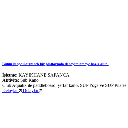
Bütün su sporlarını tek bir platformda deneyimlemeye hazır olun!
İşletme:
KAYIKHANE SAPANCA
Aktivite:
Sub Kano
Club Aquatix ile paddleboard, şeffaf kano, SUP Yoga ve SUP Pilates g
Detaylar
Detaylar