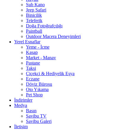
Sub Kano
Jeep Safari
Binicilik
Teleferik
Doğa Fotoğrafçılığı
Paintball
Outdoor Macera Deneyimleri
Yerel Esnaflar
Yeme - İçme
Kasap
Market - Manav
Pastane
Taksi
Çiçekçi & Hediyelik Eşya
Eczane
Döviz Bürosu
Oto Yıkama
Pet Shop
İndirimler
Medya
Basın
Savibu TV
Savibu Galeri
İletişim