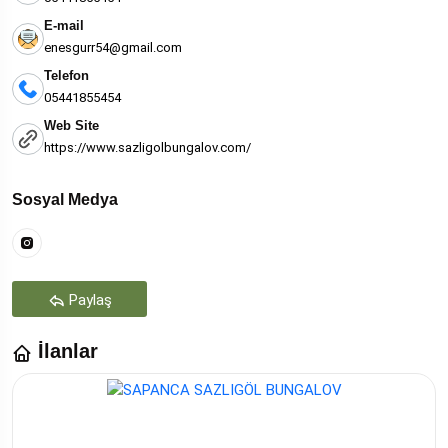
E-mail
enesgurr54@gmail.com
Telefon
05441855454
Web Site
https://www.sazligolbungalov.com/
Sosyal Medya
Paylaş
İlanlar