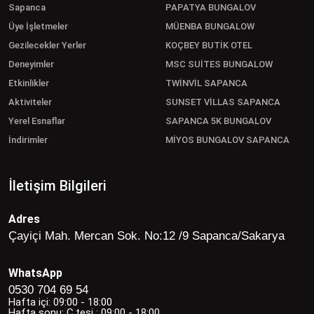
Sapanca
PAPATYA BUNGALOV
Üye İşletmeler
MÜENBA BUNGALOW
Gezilecekler Yerler
KOÇBEY BUTİK OTEL
Deneyimler
MSC SUİTES BUNGALOW
Etkinlikler
TWİNVİL SAPANCA
Aktiviteler
SUNSET VİLLAS SAPANCA
Yerel Esnaflar
SAPANCA 5K BUNGALOV
İndirimler
MİYOS BUNGALOV SAPANCA
İletişim Bilgileri
Adres
Çayiçi Mah. Mercan Sok. No:12 /9 Sapanca/Sakarya
WhatsApp
0530 704 69 54
Hafta içi: 09:00 - 18:00
Hafta sonu: C.tesi : 09:00 - 18:00