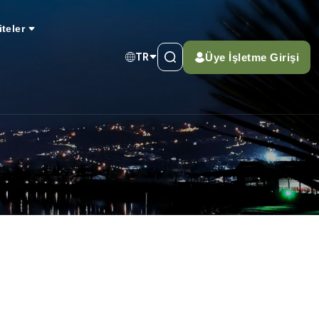
iteler
Üye İşletme Girişi
TR