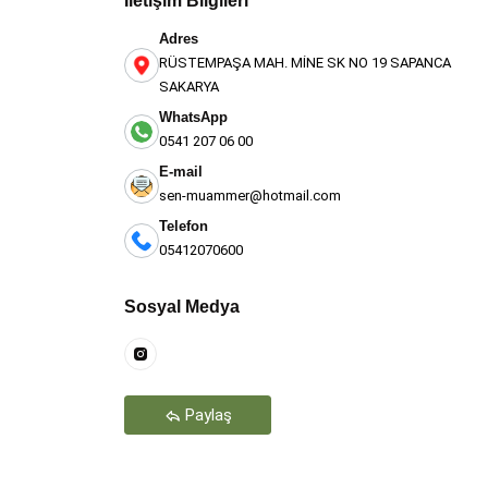
İletişim Bilgileri
Adres
RÜSTEMPAŞA MAH. MİNE SK NO 19 SAPANCA
SAKARYA
WhatsApp
0541 207 06 00
E-mail
sen-muammer@hotmail.com
Telefon
05412070600
Teşekkür Ederiz
Sosyal Medya
Paylaş