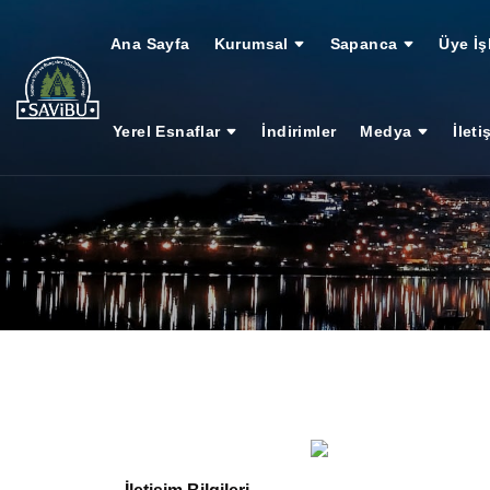
Ana Sayfa
Kurumsal
Sapanca
Üye İş
Yerel Esnaflar
İndirimler
Medya
İleti