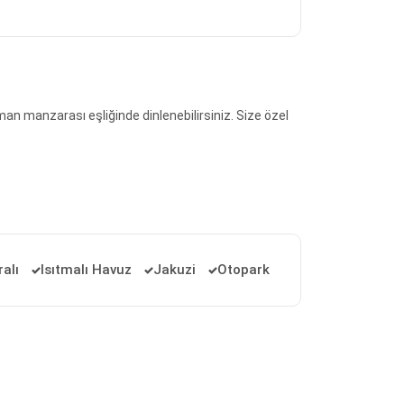
an manzarası eşliğinde dinlenebilirsiniz. Size özel
alı
Isıtmalı Havuz
Jakuzi
Otopark