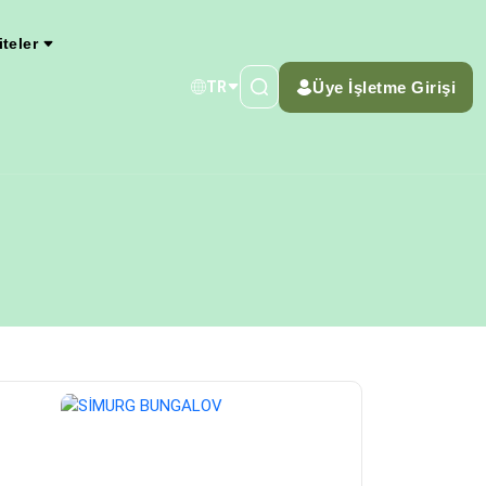
iteler
Üye İşletme Girişi
TR