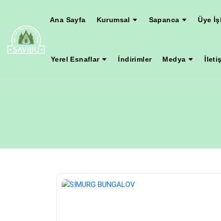
Ana Sayfa
Kurumsal
Sapanca
Üye İş
Yerel Esnaflar
İndirimler
Medya
İleti