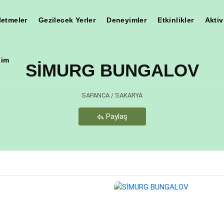
letmeler
Gezilecek Yerler
Deneyimler
Etkinlikler
Aktiv
şim
SİMURG BUNGALOV
Teşekkür Ederiz
SAPANCA / SAKARYA
Paylaş