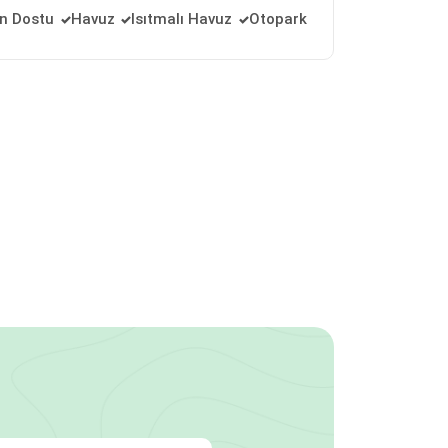
an Dostu
Havuz
Isıtmalı Havuz
Otopark