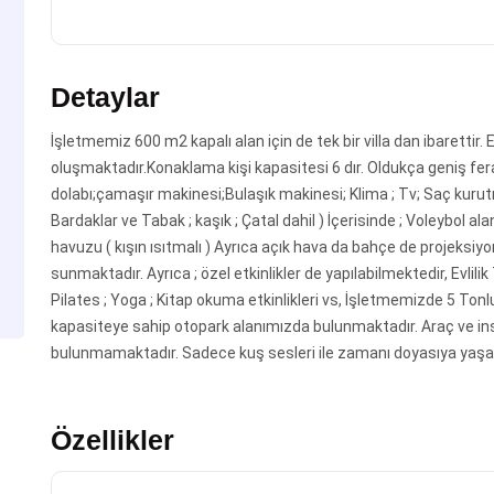
Detaylar
İşletmemiz 600 m2 kapalı alan için de tek bir villa dan ibaretti
oluşmaktadır.Konaklama kişi kapasitesi 6 dır. Oldukça geniş fer
dolabı;çamaşır makinesi;Bulaşık makinesi; Klima ; Tv; Saç kuru
Bardaklar ve Tabak ; kaşık ; Çatal dahil ) İçerisinde ; Voleybol 
havuzu ( kışın ısıtmalı ) Ayrıca açık hava da bahçe de projeksiy
sunmaktadır. Ayrıca ; özel etkinlikler de yapılabilmektedir, Evlili
Pilates ; Yoga ; Kitap okuma etkinlikleri vs, İşletmemizde 5 Ton
kapasiteye sahip otopark alanımızda bulunmaktadır. Araç ve insa
bulunmamaktadır. Sadece kuş sesleri ile zamanı doyasıya yaşaya
Özellikler