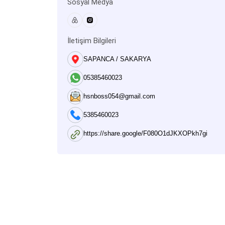
Sosyal Medya
İletişim Bilgileri
SAPANCA / SAKARYA
05385460023
hsnboss054@gmail.com
5385460023
https://share.google/F080O1dJKXOPkh7gi