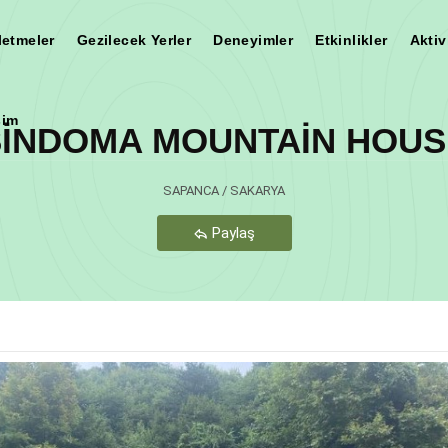
letmeler
Gezilecek Yerler
Deneyimler
Etkinlikler
Aktiv
şim
SİNDOMA MOUNTAİN HOUS
Teşekkür Ederiz
SAPANCA / SAKARYA
Paylaş