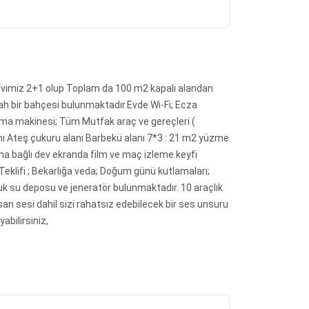
r. Evimiz 2+1 olup Toplam da 100 m2 kapalı alandan
ah bir bahçesi bulunmaktadır.Evde Wi-Fi; Ecza
tma makinesi; Tüm Mutfak araç ve gereçleri (
alanı Ateş çukuru alanı Barbekü alanı 7*3 : 21 m2 yüzme
ona bağlı dev ekranda film ve maç izleme keyfi
k Teklifi ; Bekarlığa veda; Doğum günü kutlamaları;
luk su deposu ve jeneratör bulunmaktadır. 10 araçlık
n sesi dahil sizi rahatsız edebilecek bir ses unsuru
bilirsiniz,