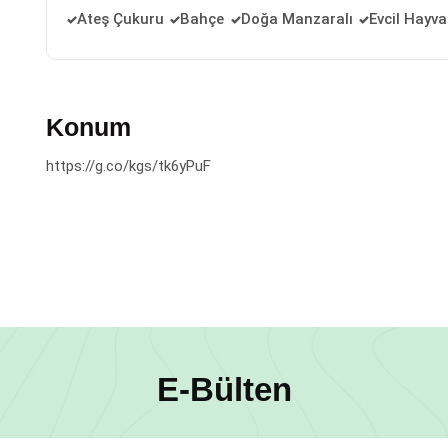
Ateş Çukuru
Bahçe
Doğa Manzaralı
Evcil Hayv
Konum
https://g.co/kgs/tk6yPuF
E-Bülten