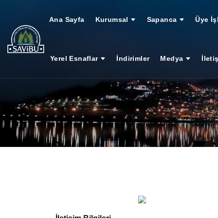
Ana Sayfa
Kurumsal
Sapanca
Üye İş
Yerel Esnaflar
İndirimler
Medya
İleti