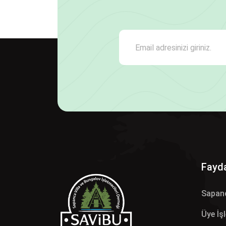
Fayda
Sapan
Üye İş