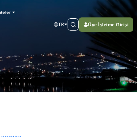
iteler
Üye İşletme Girişi
TR