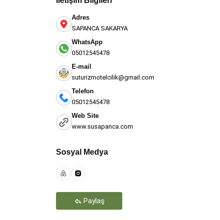
İletişim Bilgileri
Adres
SAPANCA SAKARYA
WhatsApp
05012545478
E-mail
suturizmotelcilik@gmail.com
Telefon
05012545478
Web Site
www.susapanca.com
Teşekkür Ederiz
Sosyal Medya
Paylaş