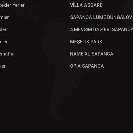
ekler Yerler
VİLLA ASGARD
mler
SAPANCA LUME BUNGALOV
kler
4 MEVSİM DAĞ EVİ SAPANC
eler
MEŞELİK PARK
Esnaflar
NAME XL SAPANCA
ler
OPİA SAPANCA