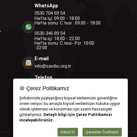
WhatsApp
0530 704 69 54
Hafta içi: 09:00 - 18:00
Hafta sonu: C.tesi : 09:00 - 18:00
A
0530 346 89 54
Hafta içi: 18:00 - 22:00
Hafta sonu: C.tesi- Pzr :10:00
-22:00
E-mail
info@savibu.org.tr
Telefon
0264 582 12 17
🍪 Çerez Politikamız
0530 346 89 54
0530 704 69 54
Şirketimizle paylaştığınız kişisel verilerinizin güvenliğine
önem veriyor; bu amaçla kişisel verilerinizin hukuka uygun
olarak işlenmesi ve korunması için azami hassasiyeti
gösteriyoruz.
Detaylı bilgi için Çerez Politikamızı
inceleyebilirsiniz.
Kabul Et
Çerezleri Özelleştir