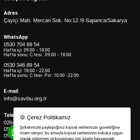
Adres
Çayiçi Mah. Mercan Sok. No:12 /9 Sapanca/Sakarya
WhatsApp
0530 704 69 54
Hafta içi: 09:00 - 18:00
Hafta sonu: C.tesi : 09:00 - 18:00
0530 346 89 54
Hafta içi: 18:00 - 22:00
Hafta sonu: C.tesi- Pzr :10:00 -22:00
E-mail
info@savibu.org.tr
Telefon
🍪 Çerez Politikamız
0264 582 12 17
Şirketimizle paylaştığınız kişisel verilerinizin güvenliğine
0530 346 89 54
önem veriyor; bu amaçla kişisel verilerinizin hukuka uygun
0530 704 69 54
olarak işlenmesi ve korunması için azami hassasiyeti