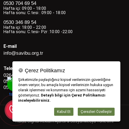
0530 704 69 54
Hafta içi: 09:00 - 18:00
Hafta sonu: C.tesi : 09:00 - 18:00
0530 346 89 54
Hafta içi: 18:00 - 22:00
Hafta sonu: C.tesi- Pzr :10:00 -22:00
E-mail
info@savibu.org.tr
Telefon
🍪 Çerez Politikamız
0264 582 12 17
Şirketimizle paylaştığınız kişisel verilerinizin güvenliğine
0530 346 89 54
önem veriyor; bu amaçla kişisel verilerinizin hukuka uygun
0530 704 69 54
olarak işlenmesi ve korunması için azami hassasiyeti
gösteriyoruz.
Detaylı bilgi için Çerez Politikamızı
inceleyebilirsiniz.
Kabul Et
Çerezleri Özelleştir
Savibu Copyright © 2022 - 2026
Haldız Digital Reklam Ajansı & Sosyal Medya Yönetimi