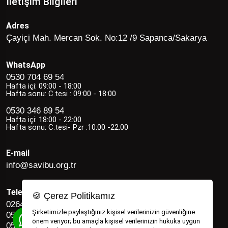
İletişim Bilgileri
Adres
Çayiçi Mah. Mercan Sok. No:12 /9 Sapanca/Sakarya
WhatsApp
0530 704 69 54
Hafta içi: 09:00 - 18:00
Hafta sonu: C.tesi : 09:00 - 18:00
0530 346 89 54
Hafta içi: 18:00 - 22:00
Hafta sonu: C.tesi- Pzr :10:00 -22:00
E-mail
info@savibu.org.tr
Telefon
🍪 Çerez Politikamız
0264 582 12 17
Şirketimizle paylaştığınız kişisel verilerinizin güvenliğine
0530 346 89 54
önem veriyor; bu amaçla kişisel verilerinizin hukuka uygun
0530 704 69 54