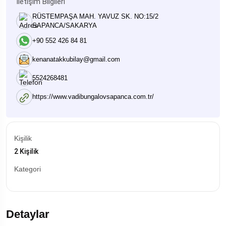
İletişim Bilgileri
RÜSTEMPAŞA MAH. YAVUZ SK. NO:15/2
SAPANCA/SAKARYA
+90 552 426 84 81
kenanatakkubilay@gmail.com
5524268481
https://www.vadibungalovsapanca.com.tr/
Kişilik
2 Kişilik
Kategori
Detaylar