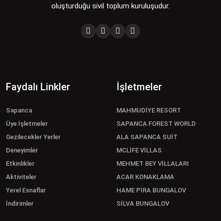
oluşturduğu sivil toplum kuruluşudur.
Faydalı Linkler
İşletmeler
Sapanca
MAHMUDİYE RESORT
Üye İşletmeler
SAPANCA FOREST WORLD
Gezilecekler Yerler
ALA SAPANCA SUİT
Deneyimler
MCLİFE VİLLAS
Etkinlikler
MEHMET BEY VİLLALARI
Aktiviteler
ACAR KONAKLAMA
Yerel Esnaflar
HAME PİRA BUNGALOV
İndirimler
SİLVA BUNGALOV