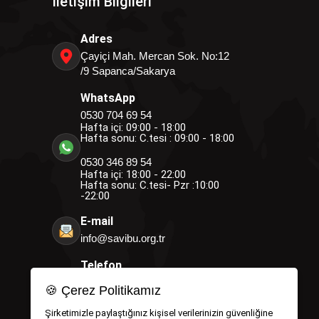
İletişim Bilgileri
Adres
Çayiçi Mah. Mercan Sok. No:12
/9 Sapanca/Sakarya
WhatsApp
0530 704 69 54
Hafta içi: 09:00 - 18:00
Hafta sonu: C.tesi : 09:00 - 18:00
0530 346 89 54
Hafta içi: 18:00 - 22:00
Hafta sonu: C.tesi- Pzr :10:00
-22:00
E-mail
info@savibu.org.tr
Telefon
0264 582 12 17
🍪 Çerez Politikamız
0530 346 89 54
0530 704 69 54
Şirketimizle paylaştığınız kişisel verilerinizin güvenliğine