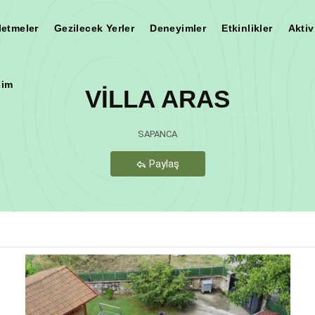
letmeler
Gezilecek Yerler
Deneyimler
Etkinlikler
Aktiv
şim
VİLLA ARAS
Teşekkür Ederiz
SAPANCA
Paylaş