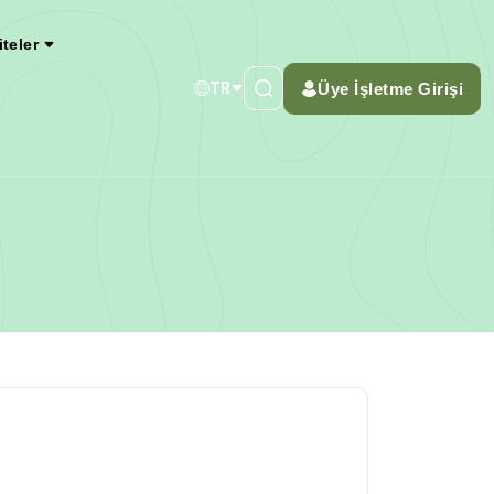
iteler
Üye İşletme Girişi
TR