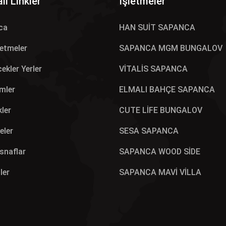
lı Linkler
İşletmeler
ca
HAN SUİT SAPANCA
letmeler
SAPANCA MGM BUNGALOV
ekler Yerler
VİTALİS SAPANCA
mler
ELMALI BAHÇE SAPANCA
kler
CUTE LİFE BUNGALOV
eler
SESA SAPANCA
Esnaflar
SAPANCA WOOD SİDE
ler
SAPANCA MAVİ VİLLA