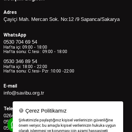
Adres
Çayiçi Mah. Mercan Sok. No:12 /9 Sapanca/Sakarya
WhatsApp
0530 704 69 54
Hafta içi: 09:00 - 18:00
Hafta sonu: C.tesi : 09:00 - 18:00
0530 346 89 54
Hafta içi: 18:00 - 22:00
Hafta sonu: C.tesi- Pzr :10:00 -22:00
E-mail
info@savibu.org.tr
Telefon
🍪 Çerez Politikamız
0264 582 12 17
Şirketimizle paylaştığınız kişisel verilerinizin güvenliğine
0530 346 89 54
önem veriyor; bu amaçla kişisel verilerinizin hukuka uygun
0530 704 69 54
olarak işlenmesi ve korunması için azami hassasiyeti