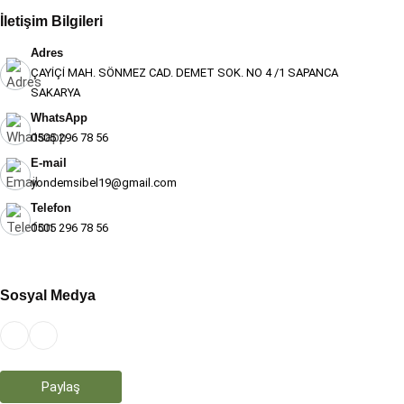
İletişim Bilgileri
Adres
ÇAYİÇİ MAH. SÖNMEZ CAD. DEMET SOK. NO 4 /1 SAPANCA
SAKARYA
WhatsApp
0505 296 78 56
E-mail
yondemsibel19@gmail.com
Telefon
0505 296 78 56
Sosyal Medya
Teşekkür Ederiz
Paylaş