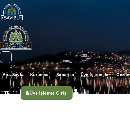
Ana Sayfa
Kurumsal
Sapanca
Üye İşletmeler
Gezile
Üye İşletme Girişi
TR