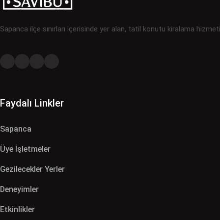
Sapanca ilçe sınırları içerisinde yer alan, tatil konutu kiralama hizmet
Faydalı Linkler
Sapanca
Üye İşletmeler
Gezilecekler Yerler
Deneyimler
Etkinlikler