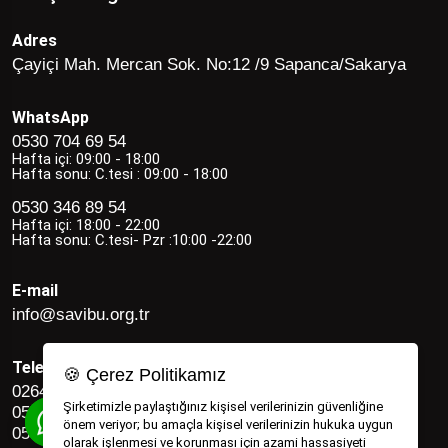
Adres
Çayiçi Mah. Mercan Sok. No:12 /9 Sapanca/Sakarya
WhatsApp
0530 704 69 54
Hafta içi: 09:00 - 18:00
Hafta sonu: C.tesi : 09:00 - 18:00
0530 346 89 54
Hafta içi: 18:00 - 22:00
Hafta sonu: C.tesi- Pzr :10:00 -22:00
E-mail
info@savibu.org.tr
Telefon
🍪 Çerez Politikamız
0264 582 12 17
Şirketimizle paylaştığınız kişisel verilerinizin güvenliğine
0530 346 89 54
önem veriyor; bu amaçla kişisel verilerinizin hukuka uygun
0530 704 69 54
olarak işlenmesi ve korunması için azami hassasiyeti