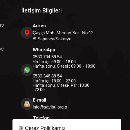
İletişim Bilgileri
OV
Adres
Çayiçi Mah. Mercan Sok. No:12
/9 Sapanca/Sakarya
OV
WhatsApp
0530 704 69 54
Hafta içi: 09:00 - 18:00
Hafta sonu: C.tesi : 09:00 - 18:00
0530 346 89 54
Hafta içi: 18:00 - 22:00
Hafta sonu: C.tesi- Pzr :10:00
-22:00
E-mail
info@savibu.org.tr
Telefon
0264 582 12 17
🍪 Çerez Politikamız