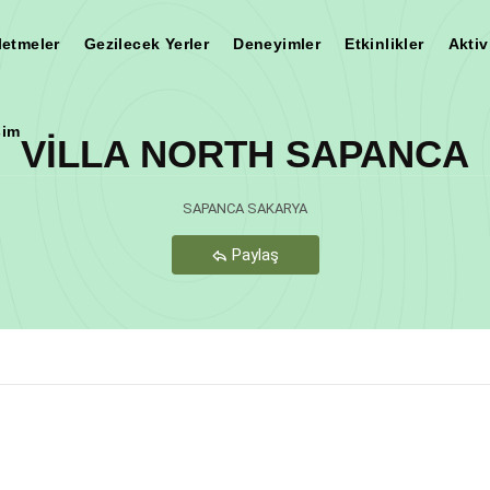
letmeler
Gezilecek Yerler
Deneyimler
Etkinlikler
Aktiv
şim
VİLLA NORTH SAPANCA
Teşekkür Ederiz
SAPANCA SAKARYA
Paylaş