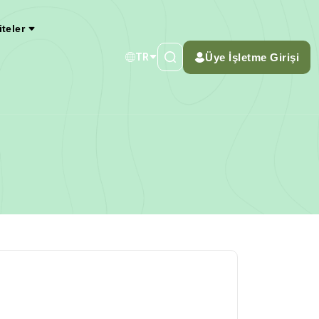
iteler
Üye İşletme Girişi
TR