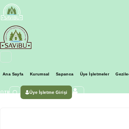
Ana Sayfa
Kurumsal
Sapanca
Üye İşletmeler
Gezile
Üye İşletme Girişi
TR