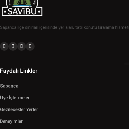
Sapanca ilçe sınırları içerisinde yer alan, tatil konutu kiralama hizmet
Faydalı Linkler
Sapanca
Üye İşletmeler
Gezilecekler Yerler
Deneyimler