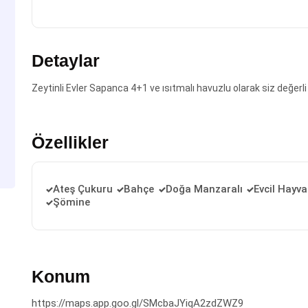
Detaylar
Zeytinli Evler Sapanca 4+1 ve ısıtmalı havuzlu olarak siz değerli 
Özellikler
Ateş Çukuru
Bahçe
Doğa Manzaralı
Evcil Hayv
Şömine
Konum
https://maps.app.goo.gl/SMcbaJYiqA2zdZWZ9