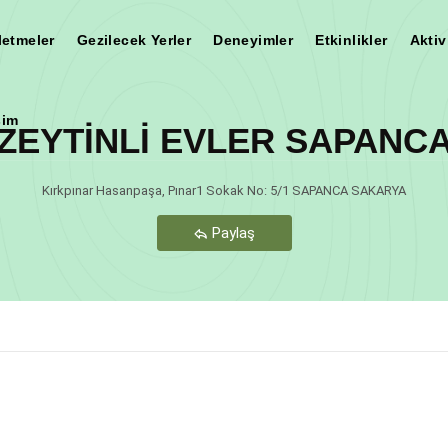
letmeler
Gezilecek Yerler
Deneyimler
Etkinlikler
Aktiv
şim
ZEYTİNLİ EVLER SAPANC
Teşekkür Ederiz
Kırkpınar Hasanpaşa, Pınar1 Sokak No: 5/1 SAPANCA SAKARYA
Paylaş