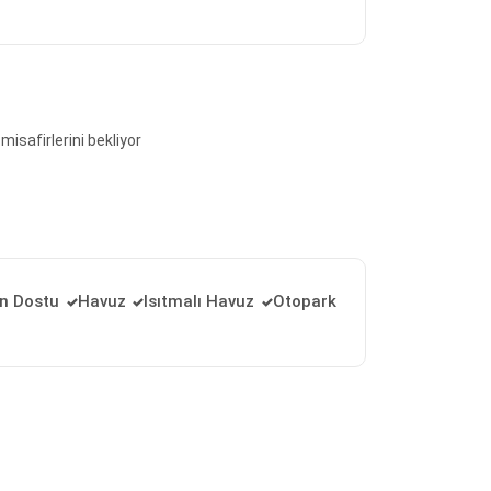
misafirlerini bekliyor
an Dostu
Havuz
Isıtmalı Havuz
Otopark