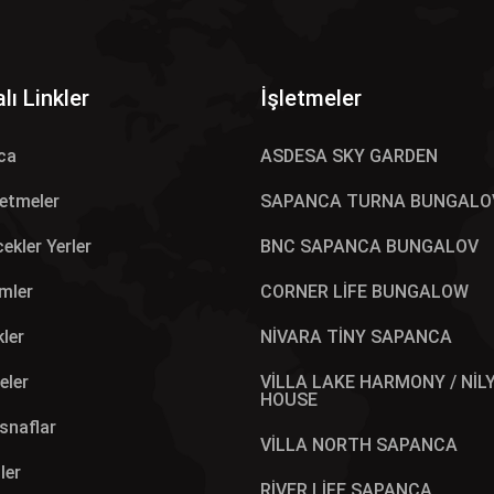
lı Linkler
İşletmeler
ca
ASDESA SKY GARDEN
letmeler
SAPANCA TURNA BUNGALO
ekler Yerler
BNC SAPANCA BUNGALOV
mler
CORNER LİFE BUNGALOW
kler
NİVARA TİNY SAPANCA
eler
VİLLA LAKE HARMONY / NİL
HOUSE
Esnaflar
VİLLA NORTH SAPANCA
ler
RİVER LİFE SAPANCA