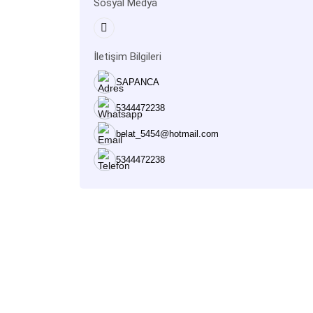
Sosyal Medya
İletişim Bilgileri
SAPANCA
5344472238
belat_5454@hotmail.com
5344472238