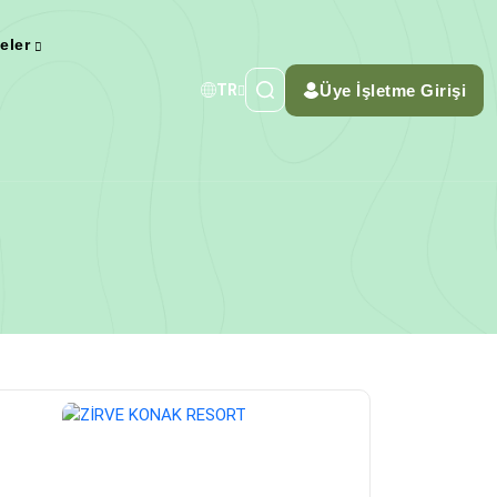
teler
Üye İşletme Girişi
TR