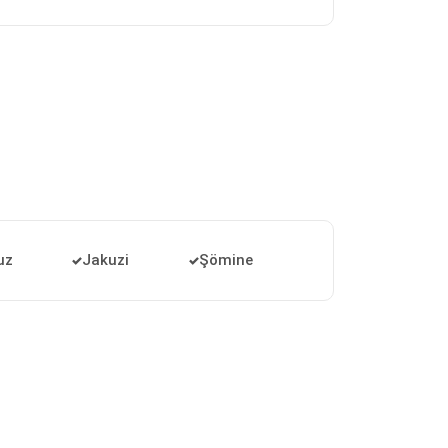
uz
Jakuzi
Şömine