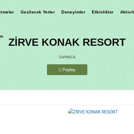
etmeler
Gezilecek Yerler
Deneyimler
Etkinlikler
Aktivi
im
ZİRVE KONAK RESORT
Teşekkür Ederiz
SAPANCA
Paylaş