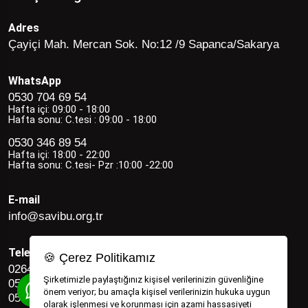
Adres
Çayiçi Mah. Mercan Sok. No:12 /9 Sapanca/Sakarya
WhatsApp
0530 704 69 54
Hafta içi: 09:00 - 18:00
Hafta sonu: C.tesi : 09:00 - 18:00
0530 346 89 54
Hafta içi: 18:00 - 22:00
Hafta sonu: C.tesi- Pzr :10:00 -22:00
E-mail
info@savibu.org.tr
Telefon
🍪 Çerez Politikamız
0264 582 12 17
Şirketimizle paylaştığınız kişisel verilerinizin güvenliğine
0530 346 89 54
önem veriyor; bu amaçla kişisel verilerinizin hukuka uygun
0530 704 69 54
olarak işlenmesi ve korunması için azami hassasiyeti