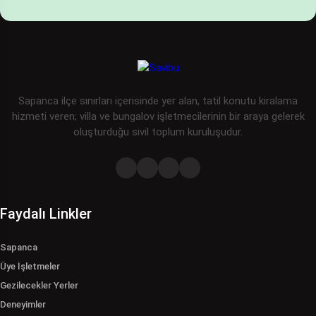
Sapanca ilçe sınırları içerisinde yer alan, tatil konutu kiralama
hizmeti veren; villa ve bungalov işletmecilerinin bir araya gelerek
oluşturduğu sivil toplum kuruluşudur.
Faydalı Linkler
Sapanca
Üye İşletmeler
Gezilecekler Yerler
Deneyimler