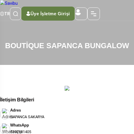
Üye İşletme Girişi
TR
BOUTİQUE SAPANCA BUNGALOW
İletişim Bilgileri
Adres
SAPANCA SAKARYA
WhatsApp
5397181405