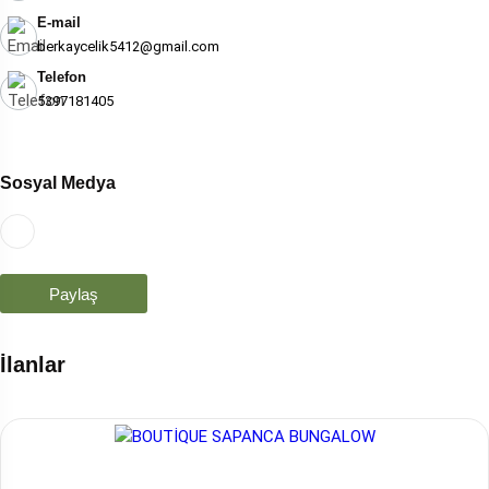
E-mail
berkaycelik5412@gmail.com
Telefon
5397181405
Sosyal Medya
Paylaş
İlanlar