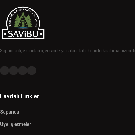
Sapanca ilçe sınırları içerisinde yer alan, tatil konutu kiralama hizmet
Faydalı Linkler
Sapanca
Üye İşletmeler