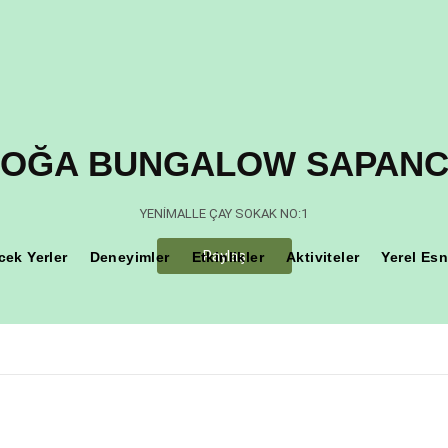
OĞA BUNGALOW SAPAN
Teşekkür Ederiz
YENİMALLE ÇAY SOKAK NO:1
Paylaş
cek Yerler
Deneyimler
Etkinlikler
Aktiviteler
Yerel Esn