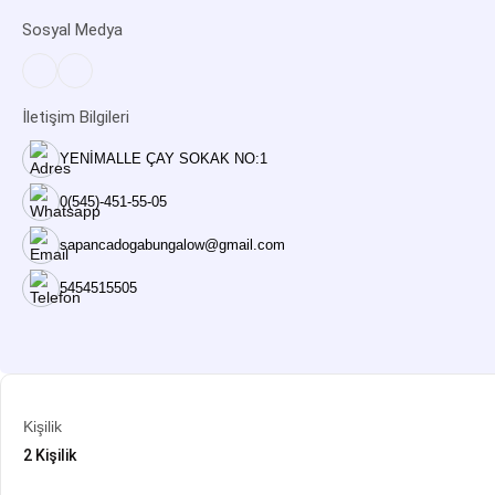
Sosyal Medya
İletişim Bilgileri
YENİMALLE ÇAY SOKAK NO:1
0(545)-451-55-05
sapancadogabungalow@gmail.com
5454515505
Kişilik
2 Kişilik