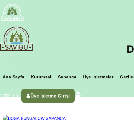
D
Ana Sayfa
Kurumsal
Sapanca
Üye İşletmeler
Gezile
Üye İşletme Girişi
TR