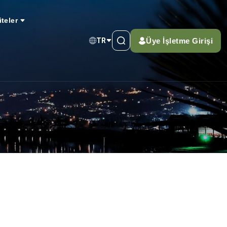
iteler
Üye İşletme Girişi
TR