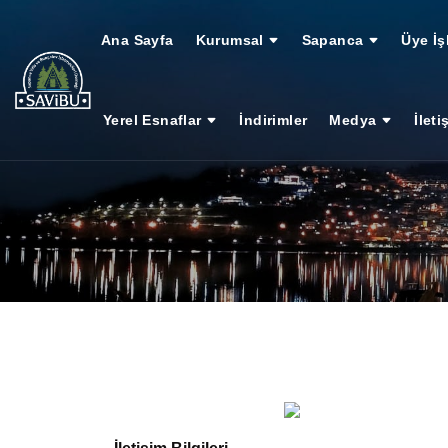
Ana Sayfa
Kurumsal
Sapanca
Üye İş
Yerel Esnaflar
İndirimler
Medya
İleti