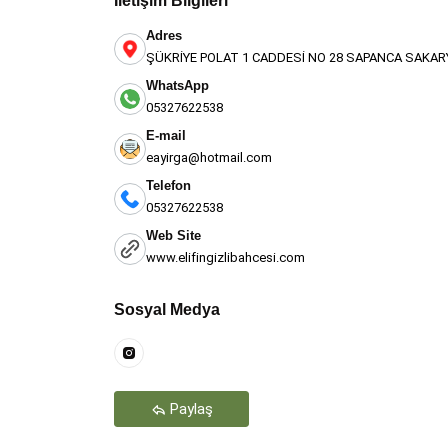
İletişim Bilgileri
Adres
ŞÜKRİYE POLAT 1 CADDESİ NO 28 SAPANCA SAKAR
WhatsApp
05327622538
E-mail
eayirga@hotmail.com
Telefon
05327622538
Web Site
www.elifingizlibahcesi.com
Teşekkür Ederiz
Sosyal Medya
Paylaş