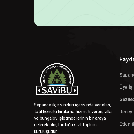
Fayda
Sapan
Üye İş
Gezilec
Sapanca ilçe sınırları içerisinde yer alan,
Deneyi
tatil konutu kiralama hizmeti veren; villa
ve bungalov işletmecilerinin bir araya
Etkinli
gelerek oluşturduğu sivil toplum
kuruluşudur.