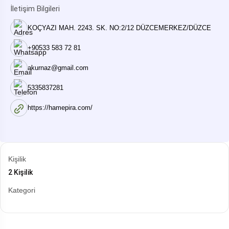
İletişim Bilgileri
KOÇYAZI MAH. 2243. SK. NO:2/12 DÜZCEMERKEZ/DÜZCE
+90533 583 72 81
akurnaz@gmail.com
5335837281
https://hamepira.com/
Kişilik
2 Kişilik
Kategori