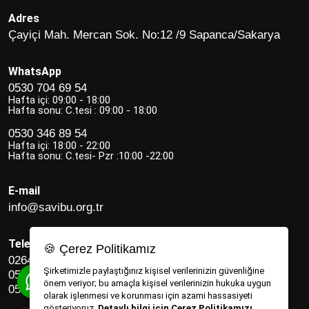
Adres
Çayiçi Mah. Mercan Sok. No:12 /9 Sapanca/Sakarya
WhatsApp
0530 704 69 54
Hafta içi: 09:00 - 18:00
Hafta sonu: C.tesi : 09:00 - 18:00
0530 346 89 54
Hafta içi: 18:00 - 22:00
Hafta sonu: C.tesi- Pzr :10:00 -22:00
E-mail
info@savibu.org.tr
Telefon
🍪 Çerez Politikamız
0264 582 12 17
Şirketimizle paylaştığınız kişisel verilerinizin güvenliğine
0530 346 89 54
önem veriyor; bu amaçla kişisel verilerinizin hukuka uygun
0530 704 69 54
olarak işlenmesi ve korunması için azami hassasiyeti
gösteriyoruz.
Detaylı bilgi için Çerez Politikamızı