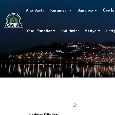
Ana Sayfa
Kurumsal
Sapanca
Üye İş
Yerel Esnaflar
İndirimler
Medya
İleti