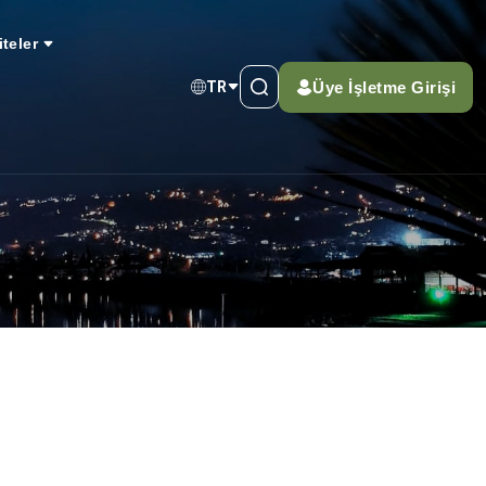
iteler
Üye İşletme Girişi
TR