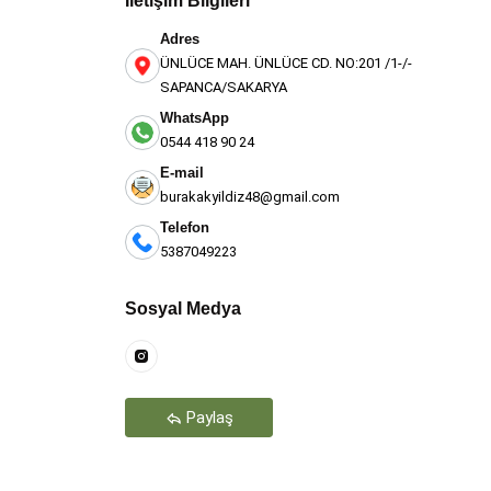
İletişim Bilgileri
Adres
ÜNLÜCE MAH. ÜNLÜCE CD. NO:201 /1-/-
SAPANCA/SAKARYA
WhatsApp
0544 418 90 24
E-mail
burakakyildiz48@gmail.com
Telefon
5387049223
Teşekkür Ederiz
Sosyal Medya
Paylaş