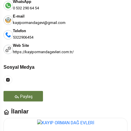
WhatsApp
0 532 290 64 54
E-mail
kayipormandagevi@gmail.com
Telefon
5322906454
Web Site
https://kayipormandagevleri.com.tr/
Sosyal Medya
Paylaş
İlanlar