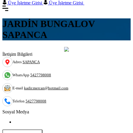
Üye İşletme Girişi
Üye İşletme Girişi
JARDİN BUNGALOV
SAPANCA
İletişim Bilgileri
Adres
SAPANCA
WhatsApp
5427798008
E-mail
kadir.mercan@hotmail.com
Telefon
5427798008
Sosyal Medya