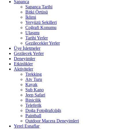
Sapanca
Sapanca Tarihi
Bitki Örtüsü
İklimi
Yeryüzü Şekilleri
Coğrafi Konumu
Ulaşımı
Tarihi Yerler
Gezilecekler Yerler
Üye İşletmeler
Gezilecek Yerler
Deneyimler
Etkinlikler
Aktiviteler
Trekking
Atv Turu
Kayak
Sub Kano
Jeep Safari
Binicilik
Teleferik
Doğa Fotoğrafçılığı
Paintball
Outdoor Macera Deneyimleri
Yerel Esnaflar