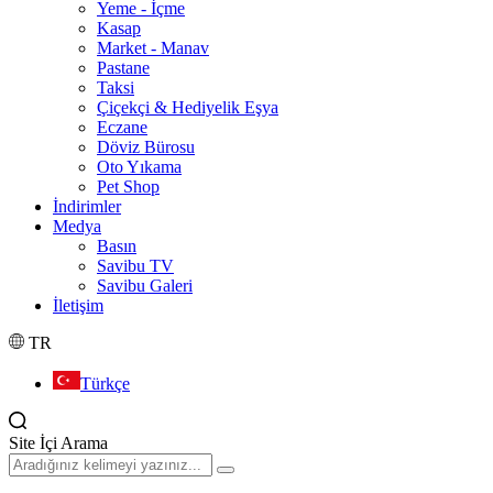
Yeme - İçme
Kasap
Market - Manav
Pastane
Taksi
Çiçekçi & Hediyelik Eşya
Eczane
Döviz Bürosu
Oto Yıkama
Pet Shop
İndirimler
Medya
Basın
Savibu TV
Savibu Galeri
İletişim
TR
Türkçe
Site İçi Arama