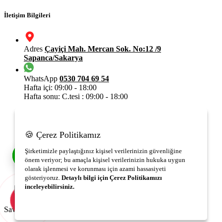
İletişim Bilgileri
Adres
Çayiçi Mah. Mercan Sok. No:12 /9
Sapanca/Sakarya
WhatsApp
0530 704 69 54
Hafta içi: 09:00 - 18:00
Hafta sonu: C.tesi : 09:00 - 18:00
0530 346 89 54
Hafta içi: 18:00 - 22:00
Hafta sonu: C.tesi- Pzr :10:00 -22:00
🍪 Çerez Politikamız
Şirketimizle paylaştığınız kişisel verilerinizin güvenliğine
E-mail
info@savibu.org.tr
önem veriyor; bu amaçla kişisel verilerinizin hukuka uygun
olarak işlenmesi ve korunması için azami hassasiyeti
Telefon
0264 582 12 17
gösteriyoruz.
Detaylı bilgi için Çerez Politikamızı
0530 346 89 54
inceleyebilirsiniz.
0530 704 69 54
Kabul Et
Çerezleri Özelleştir
Savibu Copyright © 2022 - 2026