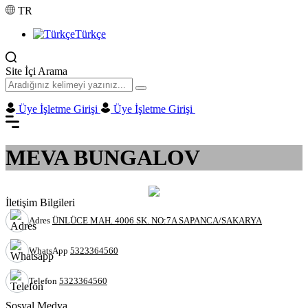
TR
Türkçe
Site İçi Arama
Üye İşletme Girişi
Üye İşletme Girişi
MEVA BUNGALOV
İletişim Bilgileri
Adres
ÜNLÜCE MAH. 4006 SK. NO:7A SAPANCA/SAKARYA
WhatsApp
5323364560
Telefon
5323364560
Sosyal Medya