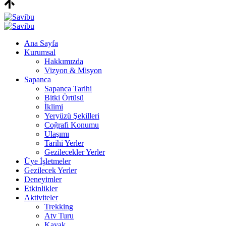
Ana Sayfa
Kurumsal
Hakkımızda
Vizyon & Misyon
Sapanca
Sapanca Tarihi
Bitki Örtüsü
İklimi
Yeryüzü Şekilleri
Coğrafi Konumu
Ulaşımı
Tarihi Yerler
Gezilecekler Yerler
Üye İşletmeler
Gezilecek Yerler
Deneyimler
Etkinlikler
Aktiviteler
Trekking
Atv Turu
Kayak