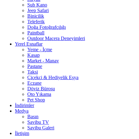
Sub Kano
Jeep Safari
Binicilik
Teleferik
Doğa Fotoğrafçılığı
Paintball
Outdoor Macera Deneyimleri
Yerel Esnaflar
Yeme - İçme
Kasap
Market - Manav
Pastane
Taksi
Çiçekçi & Hediyelik Eşya
Eczane
Döviz Bürosu
Oto Yıkama
Pet Shop
İndirimler
Medya
Basın
Savibu TV
Savibu Galeri
İletişim