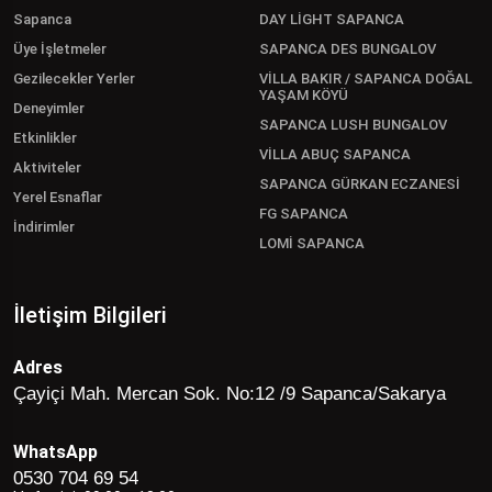
Sapanca
DAY LİGHT SAPANCA
Üye İşletmeler
SAPANCA DES BUNGALOV
Gezilecekler Yerler
VİLLA BAKIR / SAPANCA DOĞAL
YAŞAM KÖYÜ
Deneyimler
SAPANCA LUSH BUNGALOV
Etkinlikler
VİLLA ABUÇ SAPANCA
Aktiviteler
SAPANCA GÜRKAN ECZANESİ
Yerel Esnaflar
FG SAPANCA
İndirimler
LOMİ SAPANCA
İletişim Bilgileri
Adres
Çayiçi Mah. Mercan Sok. No:12 /9 Sapanca/Sakarya
WhatsApp
0530 704 69 54