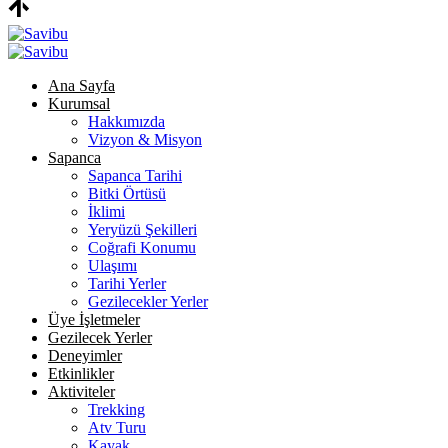
Ana Sayfa
Kurumsal
Hakkımızda
Vizyon & Misyon
Sapanca
Sapanca Tarihi
Bitki Örtüsü
İklimi
Yeryüzü Şekilleri
Coğrafi Konumu
Ulaşımı
Tarihi Yerler
Gezilecekler Yerler
Üye İşletmeler
Gezilecek Yerler
Deneyimler
Etkinlikler
Aktiviteler
Trekking
Atv Turu
Kayak