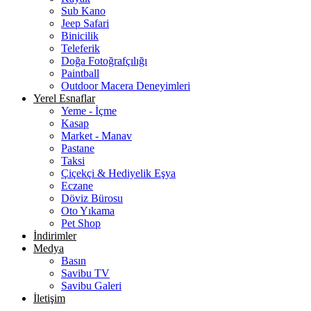
Sub Kano
Jeep Safari
Binicilik
Teleferik
Doğa Fotoğrafçılığı
Paintball
Outdoor Macera Deneyimleri
Yerel Esnaflar
Yeme - İçme
Kasap
Market - Manav
Pastane
Taksi
Çiçekçi & Hediyelik Eşya
Eczane
Döviz Bürosu
Oto Yıkama
Pet Shop
İndirimler
Medya
Basın
Savibu TV
Savibu Galeri
İletişim