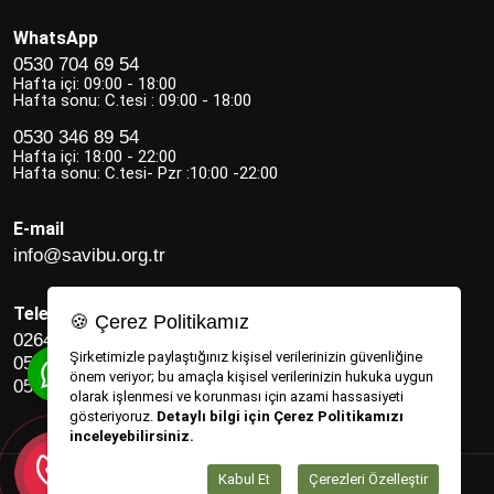
WhatsApp
0530 704 69 54
Hafta içi: 09:00 - 18:00
Hafta sonu: C.tesi : 09:00 - 18:00
0530 346 89 54
Hafta içi: 18:00 - 22:00
Hafta sonu: C.tesi- Pzr :10:00 -22:00
E-mail
info@savibu.org.tr
Telefon
🍪 Çerez Politikamız
0264 582 12 17
Şirketimizle paylaştığınız kişisel verilerinizin güvenliğine
0530 346 89 54
önem veriyor; bu amaçla kişisel verilerinizin hukuka uygun
0530 704 69 54
olarak işlenmesi ve korunması için azami hassasiyeti
gösteriyoruz.
Detaylı bilgi için Çerez Politikamızı
inceleyebilirsiniz.
Kabul Et
Çerezleri Özelleştir
Savibu Copyright © 2022 - 2026