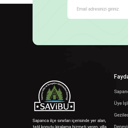
Fayda
Sapan
Üye İş
Gezilec
Sapanca ilçe sınırları içerisinde yer alan,
Deneyi
tatil konutu kiralama hizmeti veren; villa