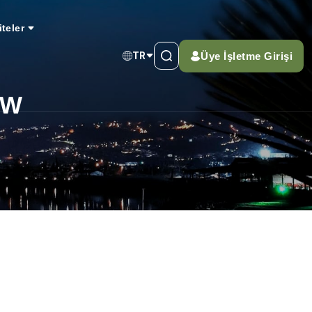
iteler
Üye İşletme Girişi
TR
OW