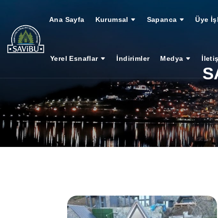
Ana Sayfa
Kurumsal
Sapanca
Üye İş
Yerel Esnaflar
İndirimler
Medya
İleti
S