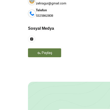
zehragur@gmail.com
Telefon
5325862808
Teşekkür Ederiz
Sosyal Medya
Paylaş