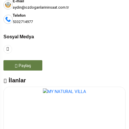
E-mail
aydin@ozdoganlarininsaat.com.tr
Telefon
5332714977
Sosyal Medya
Paylaş
İlanlar