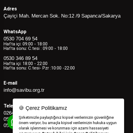
Adres
Çayiçi Mah. Mercan Sok. No:12 /9 Sapanca/Sakarya
WhatsApp
0530 704 69 54
Hafta içi: 09:00 - 18:00
Hafta sonu: C.tesi : 09:00 - 18:00
0530 346 89 54
Hafta içi: 18:00 - 22:00
Hafta sonu: C.tesi- Pzr :10:00 -22:00
E-mail
info@savibu.org.tr
Telefon
🍪 Çerez Politikamız
0264 582 12 17
Şirketimizle paylaştığınız kişisel verilerinizin güvenliğine
0530 346 89 54
önem veriyor; bu amaçla kişisel verilerinizin hukuka uygun
0530 704 69 54
olarak işlenmesi ve korunması için azami hassasiyeti