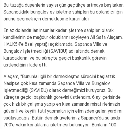
Bu tuzağa düşenlerin sayısı gün geçtikçe artmaya başlarken,
Sapanca'daki bungalov ev işletme sahipleri bu dolandıcılığın
önüne geçmek için dernekleşme kararı aldı.
En az dolandırılan insanlar kadar işletme sahipleri olarak
kendilerinin de mağdur olduklarını söyleyen Ali Safa Alaçam,
HALK54'e özel yaptığı açıklamada, Sapanca Villa ve
Bungalov İşletmeciliği (SAVİBU) adı altında dernek
kuracaklarını ve bu süreçte geçici başkanlık görevini
üstlendiğini ifade etti.
Alaçam, "Bununla ilgili bir dernekleşme sürecini başlattık.
Nasipse çok kısa zamanda Sapanca Villa ve Bungalov
İşletmeciliği (SAVİBU) olarak derneğimizi kuruyoruz. Bu
süreçte geçici başkanlık görevini üstlendim. 6 ay içerisinde
çok hızlı bir çalışma yapıp en kısa zamanda misafirlerimizin
güvenli ve keyifli tatil yapmaları için elimizden gelen yardımı
sağlayacağız. Bütün dernek üyelerimiz Sapanca’da şu anda
700'e yakın konaklama işletmesi bulunuyor. Bunların 100