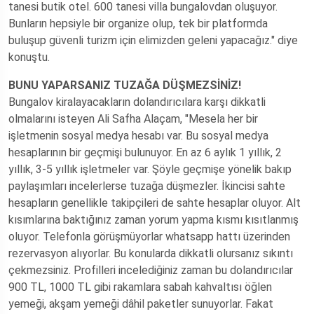
tanesi butik otel. 600 tanesi villa bungalovdan oluşuyor.
Bunların hepsiyle bir organize olup, tek bir platformda
buluşup güvenli turizm için elimizden geleni yapacağız." diye
konuştu.
BUNU YAPARSANIZ TUZAĞA DÜŞMEZSİNİZ!
Bungalov kiralayacakların dolandırıcılara karşı dikkatli
olmalarını isteyen Ali Safha Alaçam, "Mesela her bir
işletmenin sosyal medya hesabı var. Bu sosyal medya
hesaplarının bir geçmişi bulunuyor. En az 6 aylık 1 yıllık, 2
yıllık, 3-5 yıllık işletmeler var. Şöyle geçmişe yönelik bakıp
paylaşımları incelerlerse tuzağa düşmezler. İkincisi sahte
hesapların genellikle takipçileri de sahte hesaplar oluyor. Alt
kısımlarına baktığınız zaman yorum yapma kısmı kısıtlanmış
oluyor. Telefonla görüşmüyorlar whatsapp hattı üzerinden
rezervasyon alıyorlar. Bu konularda dikkatli olursanız sıkıntı
çekmezsiniz. Profilleri incelediğiniz zaman bu dolandırıcılar
900 TL, 1000 TL gibi rakamlara sabah kahvaltısı öğlen
yemeği, akşam yemeği dâhil paketler sunuyorlar. Fakat