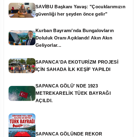
SAVİBU Başkanı Yavaş: "Çocuklarımızın
güvenliği her şeyden önce gelir"
Kurban Bayramı'nda Bungalovların
Doluluk Oranı Açıklandı! Akın Akın
Geliyorlar...
SAPANCA'DA EKOTURİZM PROJESİ
İÇİN SAHADA İLK KEŞİF YAPILDI
SAPANCA GÖLÜ' NDE 1923
METREKARELİK TÜEK BAYRAĞI
AÇILDI.
SAPANCA GÖLÜNDE REKOR