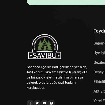
Fayda
Sapan
Üye İş
Gezilec
Sapanca ilçe sınırları içerisinde yer alan,
Deneyi
tatil konutu kiralama hizmeti veren; villa
ve bungalov işletmecilerinin bir araya
Etkinli
gelerek oluşturduğu sivil toplum
kuruluşudur.
Aktivit
Yerel 