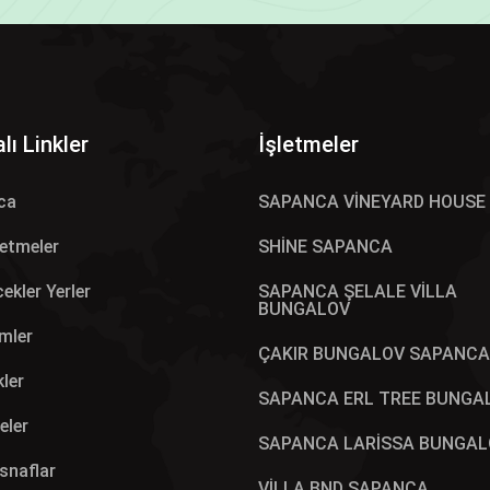
lı Linkler
İşletmeler
ca
SAPANCA VİNEYARD HOUSE
letmeler
SHİNE SAPANCA
ekler Yerler
SAPANCA ŞELALE VİLLA
BUNGALOV
mler
ÇAKIR BUNGALOV SAPANCA
kler
SAPANCA ERL TREE BUNGA
eler
SAPANCA LARİSSA BUNGAL
Esnaflar
VİLLA BND SAPANCA