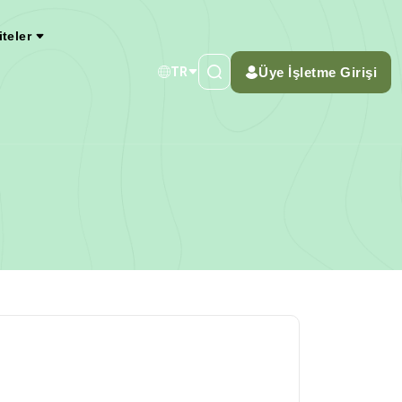
iteler
Üye İşletme Girişi
TR