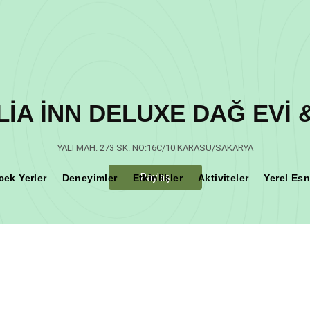
LİA İNN DELUXE DAĞ EVİ
Teşekkür Ederiz
YALI MAH. 273 SK. NO:16C/10 KARASU/SAKARYA
Paylaş
cek Yerler
Deneyimler
Etkinlikler
Aktiviteler
Yerel Esn