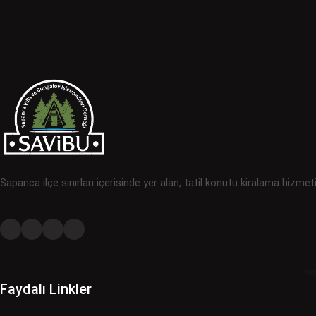
Sapanca ilçe sınırları içerisinde yer alan, tatil konutu kiralama hizmet
Faydalı Linkler