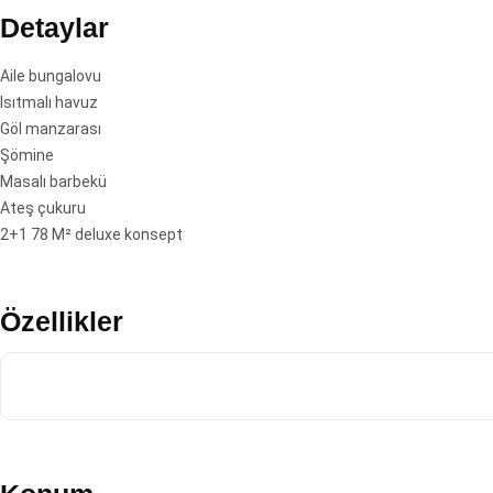
Detaylar
Aile bungalovu
Isıtmalı havuz
Göl manzarası
Şömine
Masalı barbekü
Ateş çukuru
2+1 78 M² deluxe konsept
Özellikler