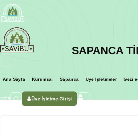
SAPANCA Tİ
Ana Sayfa
Kurumsal
Sapanca
Üye İşletmeler
Gezile
Üye İşletme Girişi
TR