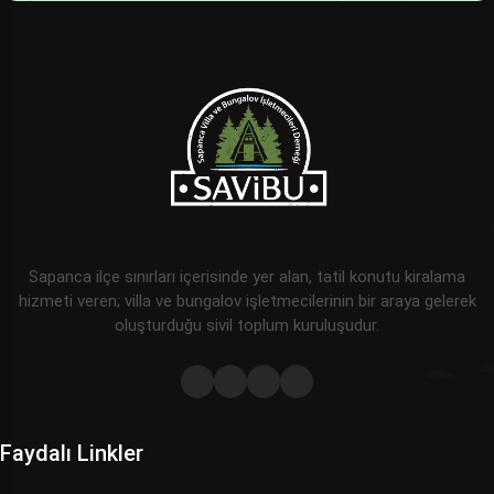
Sapanca ilçe sınırları içerisinde yer alan, tatil konutu kiralama
hizmeti veren; villa ve bungalov işletmecilerinin bir araya gelerek
oluşturduğu sivil toplum kuruluşudur.
Faydalı Linkler