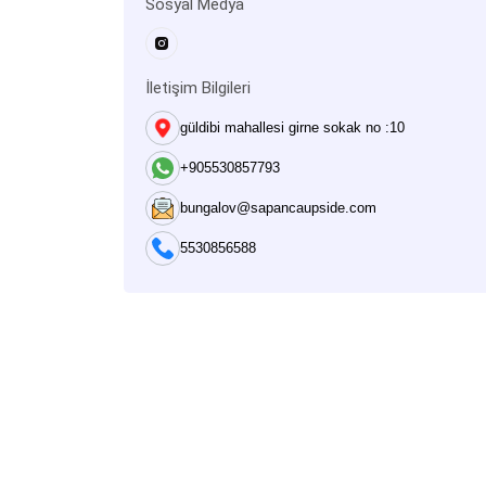
Sosyal Medya
İletişim Bilgileri
güldibi mahallesi girne sokak no :10
+905530857793
bungalov@sapancaupside.com
5530856588