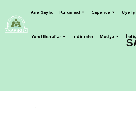
Ana Sayfa
Kurumsal
Sapanca
Üye İş
Yerel Esnaflar
İndirimler
Medya
İleti
S