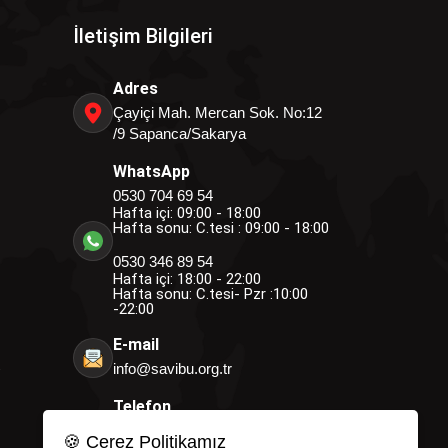
İletişim Bilgileri
Adres
Çayiçi Mah. Mercan Sok. No:12
/9 Sapanca/Sakarya
WhatsApp
0530 704 69 54
Hafta içi: 09:00 - 18:00
Hafta sonu: C.tesi : 09:00 - 18:00
0530 346 89 54
Hafta içi: 18:00 - 22:00
Hafta sonu: C.tesi- Pzr :10:00
-22:00
E-mail
info@savibu.org.tr
Telefon
0264 582 12 17
🍪 Çerez Politikamız