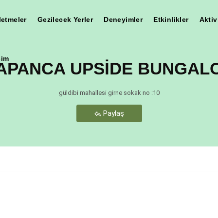
letmeler
Gezilecek Yerler
Deneyimler
Etkinlikler
Aktiv
şim
APANCA UPSİDE BUNGAL
Teşekkür Ederiz
güldibi mahallesi girne sokak no :10
Paylaş