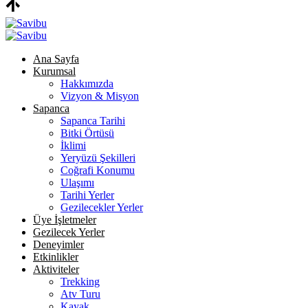
Ana Sayfa
Kurumsal
Hakkımızda
Vizyon & Misyon
Sapanca
Sapanca Tarihi
Bitki Örtüsü
İklimi
Yeryüzü Şekilleri
Coğrafi Konumu
Ulaşımı
Tarihi Yerler
Gezilecekler Yerler
Üye İşletmeler
Gezilecek Yerler
Deneyimler
Etkinlikler
Aktiviteler
Trekking
Atv Turu
Kayak