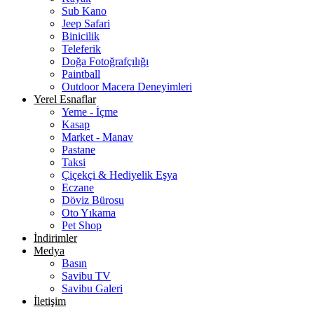
Sub Kano
Jeep Safari
Binicilik
Teleferik
Doğa Fotoğrafçılığı
Paintball
Outdoor Macera Deneyimleri
Yerel Esnaflar
Yeme - İçme
Kasap
Market - Manav
Pastane
Taksi
Çiçekçi & Hediyelik Eşya
Eczane
Döviz Bürosu
Oto Yıkama
Pet Shop
İndirimler
Medya
Basın
Savibu TV
Savibu Galeri
İletişim