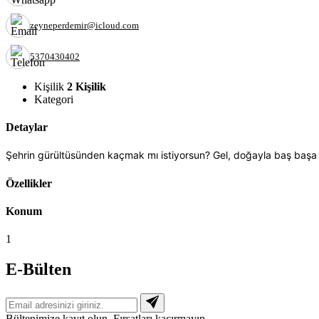
zeyneperdemir@icloud.com
5370430402
Kişilik
2 Kişilik
Kategori
Detaylar
Şehrin gürültüsünden kaçmak mı istiyorsun? Gel, doğayla baş başa 
Özellikler
Konum
1
E-Bülten
Bültenimize kayıt olun. Fırsatları kaçırmayın.